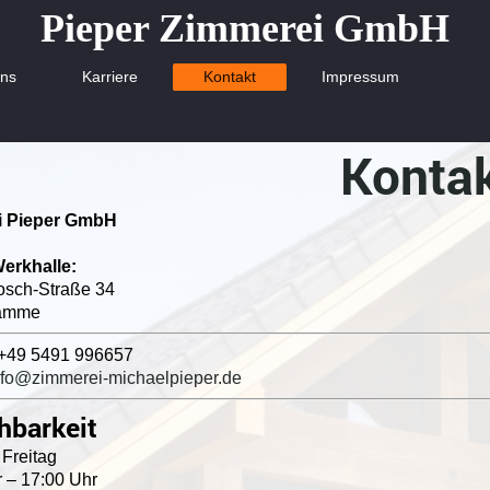
Pieper Zimmerei GmbH
uns
Karriere
Kontakt
Impressum
Konta
i Pieper GmbH
erkhalle:
osch-Straße 34
amme
+49 5491 996657
nfo@zimmerei-michaelpieper.de
hbarkeit
Freitag
 – 17:00 Uhr